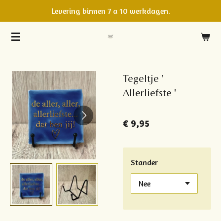
Levering binnen 7 a 10 werkdagen.
Ga
direct
naar
de
hoofdinhoud
Tegeltje '
Allerliefste '
€ 9,95
Stander