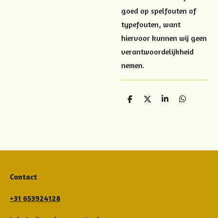
goed op spelfouten of
typefouten, want
hiervoor kunnen wij geen
verantwoordelijkheid
nemen.
D
D
S
D
e
e
h
e
l
e
a
l
e
l
r
e
n
e
n
Contact
+31 653924128