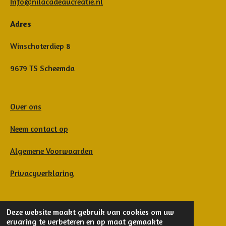
Info@nilacadeaucreatie.nl
Adres
Winschoterdiep 8
9679 TS Scheemda
Over ons
Neem contact op
Algemene Voorwaarden
Privacyverklaring
© 2025 - 2026 Nila cadeau & creatie
Deze website maakt gebruik van cookies om uw
ervaring te verbeteren en op maat gemaakte
Powered by
JouwWeb