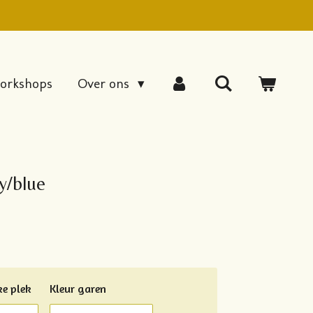
orkshops
Over ons
y/blue
e plek
Kleur garen