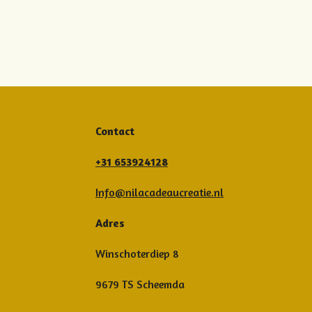
Contact
+31 653924128
Info@nilacadeaucreatie.nl
Adres
Winschoterdiep 8
9679 TS Scheemda