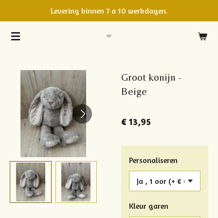
Levering binnen 7 a 10 werkdagen.
Ga
direct
naar
de
hoofdinhoud
Groot konijn -
Beige
€ 13,95
Personaliseren
Kleur garen