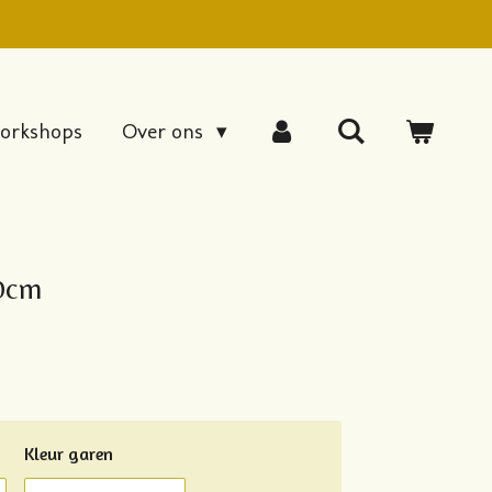
orkshops
Over ons
0cm
Kleur garen