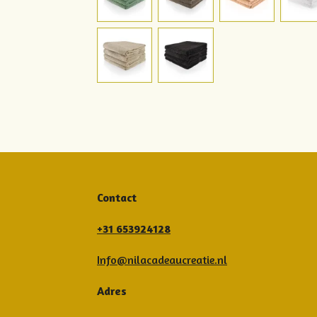
Contact
+31 653924128
Info@nilacadeaucreatie.nl
Adres