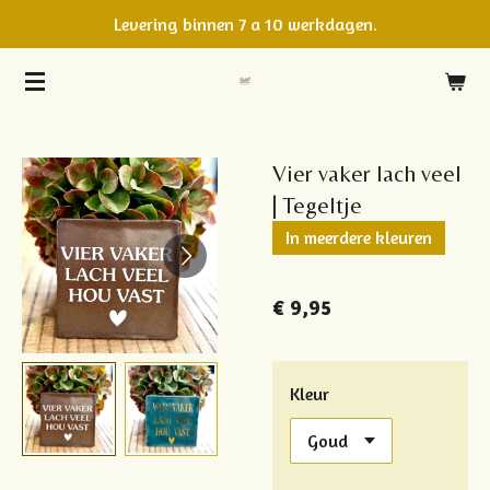
Levering binnen 7 a 10 werkdagen.
Ga
direct
naar
de
hoofdinhoud
Vier vaker lach veel
| Tegeltje
In meerdere kleuren
€ 9,95
Kleur