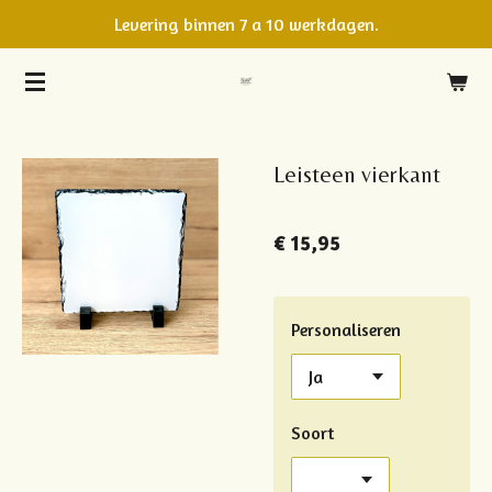
Levering binnen 7 a 10 werkdagen.
Ga
direct
naar
de
hoofdinhoud
Leisteen vierkant
€ 15,95
Personaliseren
Soort