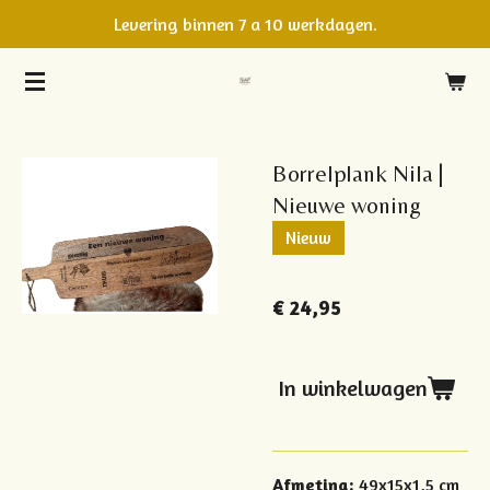
Levering binnen 7 a 10 werkdagen.
Ga
direct
naar
de
hoofdinhoud
Borrelplank Nila |
Nieuwe woning
Nieuw
€ 24,95
In winkelwagen
Afmeting:
49x15x1,5 cm