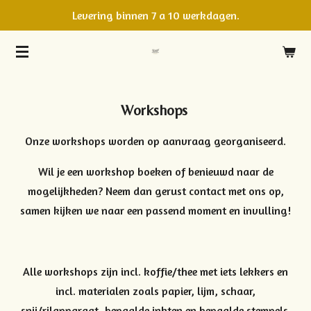
Levering binnen 7 a 10 werkdagen.
Ga
direct
naar
de
hoofdinhoud
Workshops
Onze workshops worden op aanvraag georganiseerd.
Wil je een workshop boeken of benieuwd naar de
mogelijkheden? Neem dan gerust contact met ons op,
samen kijken we naar een passend moment en invulling!
Alle workshops zijn incl. koffie/thee met iets lekkers en
incl. materialen zoals papier, lijm, schaar,
snij/rilapparaat, bepaalde inkten en bepaalde stempels.