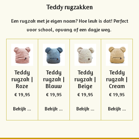
Teddy rugzakken
Een rugzak met je eigen naam? Hoe leuk is dat! Perfect
voor school, opvang of een dagje weg.
Teddy
Teddy
Teddy
Teddy
rugzak |
rugzak |
rugzak |
rugzak |
Roze
Blauw
Beige
Cream
€ 19,95
€ 19,95
€ 19,95
€ 19,95
Bekijk details
Bekijk details
Bekijk details
Bekijk details