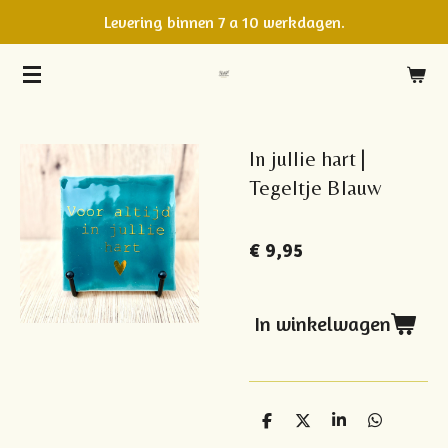
Levering binnen 7 a 10 werkdagen.
Ga
direct
naar
de
hoofdinhoud
In jullie hart |
Tegeltje Blauw
€ 9,95
In winkelwagen
D
D
S
D
e
e
h
e