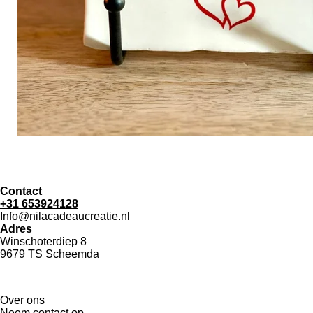
Contact
+31 653924128
Info@nilacadeaucreatie.nl
Adres
Winschoterdiep 8
9679 TS Scheemda
Over ons
Neem contact op