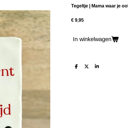
Tegeltje | Mama waar je oo
€ 9,95
In winkelwagen
D
D
S
e
e
h
l
e
a
e
l
r
n
e