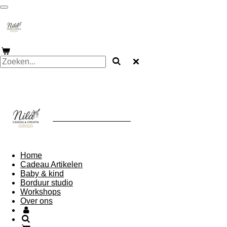
Ga
direct
naar
de
hoofdinhoud
nila Cadeau & creatie
Home
Cadeau Artikelen
Baby & kind
Borduur studio
Workshops
Over ons